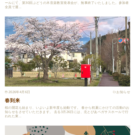
ールにて、第30回ぶどうの木音楽教室発表会が、無事終了いたしました。参加者
全員で運…
2026年4月6日
お知らせ
春到来
桜の開花も始まり、いよいよ新年度も始動です。 春から初夏にかけての活動のお
知らせをさせていただきます。 去る3月26日には、北とぴあペガサスホールで行
われた東…