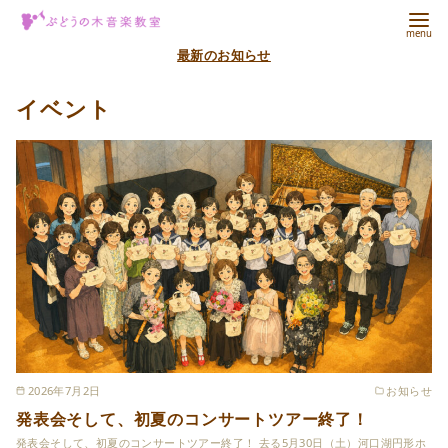
コ
ン
最新のお知らせ
テ
ン
イベント
ツ
へ
移
動
2026年7月2日
お知らせ
発表会そして、初夏のコンサートツアー終了！
発表会そして、初夏のコンサートツアー終了！ 去る5月30日（土）河口湖円形ホ