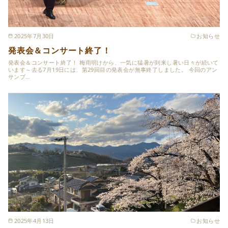
2025年7月30日
お知らせ
発表会＆コンサート終了！
発表会＆コンサート終了！ 梅雨明けから、一気に猛暑が到来し暑い日々が続いて
います～去る7月19日には、第29回目の発表会が無事終了しました。 今回のアン
サンブ…
2025年4月13日
お知らせ